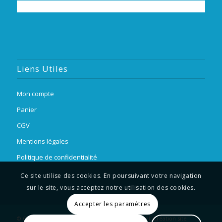
Liens Utiles
Mon compte
Panier
CGV
Mentions légales
Politique de confidentialité
Suivre sur Instagram
Charger plus
Ce site utilise des cookies. En poursuivant votre navigation
sur le site, vous acceptez notre utilisation des cookies.
Accepter les paramètres
© Copyright - Aventure sous marine Saint-Raphaël. Création site